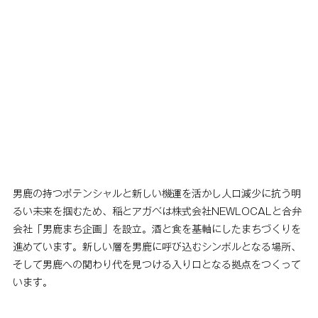
男鹿の持つポテンシャルと新しい機運を活かし人口減少に抗う明
るい未来を掴むため、稲とアガベは株式会社NEWLOCALと合弁
会社「男鹿まち企画」を設立。酒と食を基軸にしたまちづくりを
進めています。新しい層を男鹿に呼び込むシンボルとなる場所、
そして男鹿への関わり代を見つける入り口となる拠点をつくって
います。