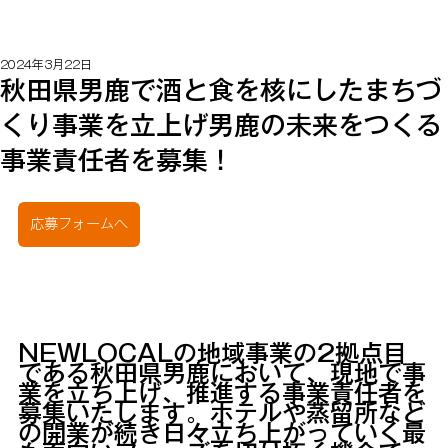
2024年3月22日
秋田県男鹿で酒と食を核にしたまちづ
くり事業を立上げ男鹿の未来をつくる
事業責任者を募集！
応募フォームへ
NEWLOCALの地域事業の2拠点目
である秋田県男鹿において、現地で事
業を立ち上げ、推進する事業責任者を
募集いたします。
ホテルや蒸留所など
の開業が続き日々立ち上がっていく最