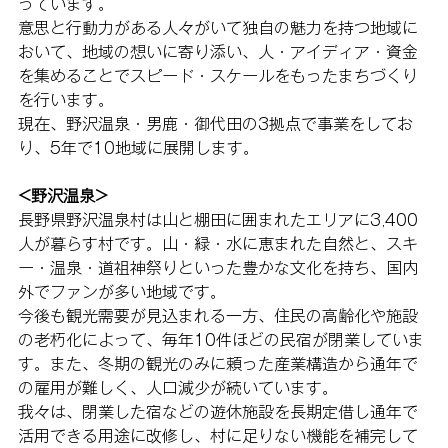
っています。
意思と行動力がある人々がいて独自の魅力を持つ地域に
おいて、地域の想いに寄り添い、人・アイディア・資金
を集めることでスピード・スケールをもったまちづくり
を行います。
現在、野沢温泉・男鹿・御代田の3拠点で事業をしてお
り、5年で10地域に展開します。
<野沢温泉>
長野県野沢温泉村は山と棚田に囲まれたエリアに3,400
人が暮らす村です。山・緑・水に恵まれた自然と、スキ
ー・温泉・道祖神祭りといった豊かな文化を持ち、国内
外でファンが多い地域です。
今後も観光需要が見込まれる一方、住民の高齢化や施設
の老朽化によって、毎年10件ほどの民宿が閉業していま
す。また、冬期の観光のみに頼った産業構造から通年で
の雇用が難しく、人口減少が続いています。
我々は、閉業した宿などの遊休施設を長期定借し通年で
活用できる用途に改修し、村に足りない機能を補完して