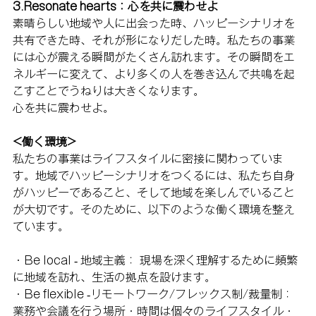
3.Resonate hearts：心を共に震わせよ
素晴らしい地域や人に出会った時、ハッピーシナリオを
共有できた時、それが形になりだした時。私たちの事業
には心が震える瞬間がたくさん訪れます。その瞬間をエ
ネルギーに変えて、より多くの人を巻き込んで共鳴を起
こすことでうねりは大きくなります。
心を共に震わせよ。
<働く環境>
私たちの事業はライフスタイルに密接に関わっていま
す。地域でハッピーシナリオをつくるには、私たち自身
がハッピーであること、そして地域を楽しんでいること
が大切です。そのために、以下のような働く環境を整え
ています。
・Be local - 地域主義： 現場を深く理解するために頻繁
に地域を訪れ、生活の拠点を設けます。
・Be flexible -リモートワーク/フレックス制/裁量制：
業務や会議を行う場所・時間は個々のライフスタイル・