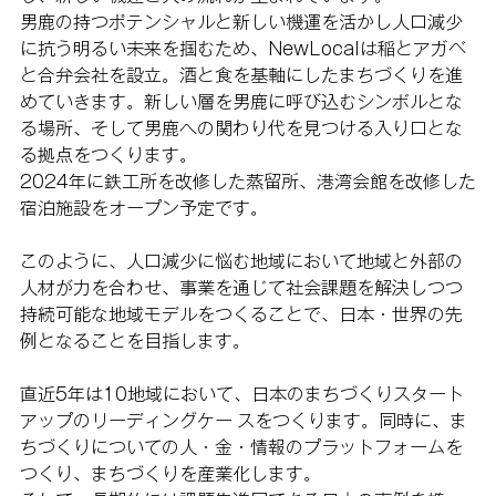
男鹿の持つポテンシャルと新しい機運を活かし人口減少
に抗う明るい未来を掴むため、NewLocalは稲とアガベ
と合弁会社を設立。酒と食を基軸にしたまちづくりを進
めていきます。新しい層を男鹿に呼び込むシンボルとな
る場所、そして男鹿への関わり代を見つける入り口とな
る拠点をつくります。
2024年に鉄工所を改修した蒸留所、港湾会館を改修した
宿泊施設をオープン予定です。
このように、人口減少に悩む地域において地域と外部の
人材が力を合わせ、事業を通じて社会課題を解決しつつ
持続可能な地域モデルをつくることで、日本・世界の先
例となることを目指します。
直近5年は10地域において、日本のまちづくりスタート
アップのリーディングケー スをつくります。同時に、ま
ちづくりについての人・金・情報のプラットフォームを
つくり、まちづくりを産業化します。