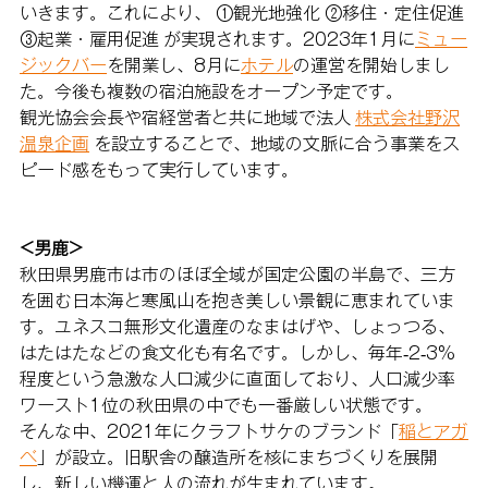
いきます。これにより、 ①観光地強化 ②移住・定住促進 
③起業・雇用促進 が実現されます。2023年1月に
ミュー
ジックバー
を開業し、8月に
ホテル
の運営を開始しまし
た。今後も複数の宿泊施設をオープン予定です。
観光協会会長や宿経営者と共に地域で法人 
株式会社野沢
温泉企画
 を設立することで、地域の文脈に合う事業をス
ピード感をもって実行しています。
<男鹿>
秋田県男鹿市は市のほぼ全域が国定公園の半島で、三方
を囲む日本海と寒風山を抱き美しい景観に恵まれていま
す。ユネスコ無形文化遺産のなまはげや、しょっつる、
はたはたなどの食文化も有名です。しかし、毎年-2-3%
程度という急激な人口減少に直面しており、人口減少率
ワースト1位の秋田県の中でも一番厳しい状態です。
そんな中、2021年にクラフトサケのブランド「
稲とアガ
ベ
」が設立。旧駅舎の醸造所を核にまちづくりを展開
し、新しい機運と人の流れが生まれています。