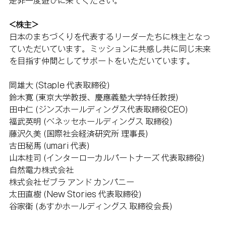
是非一度遊びに来てください。
<株主>
日本のまちづくりを代表するリーダーたちに株主となっ
ていただいています。ミッションに共感し共に同じ未来
を目指す仲間としてサポートをいただいています。
岡雄大 (Staple 代表取締役)
鈴木寛 (東京大学教授、慶應義塾大学特任教授)
田中仁 (ジンズホールディングス代表取締役CEO)
福武英明 (ベネッセホールディングス 取締役)
藤沢久美 (国際社会経済研究所 理事長)
古田秘馬 (umari 代表)
山本桂司 (インターローカルパートナーズ 代表取締役)
自然電力株式会社 
株式会社ゼブラ アンド カンパニー 
太田直樹 (New Stories 代表取締役)
谷家衛 (あすかホールディングス 取締役会長)