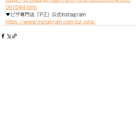
https://prtimes.jp/main/html/rd/p/000000054.000
097044.html
▼ピザ専門店「PZ」公式Instagram 
https://www.instagram.com/pz_oga/