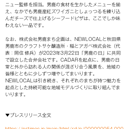
ニュー監修を担当。男鹿の食材を生かしたメニューを揃
え、なかでも男鹿産紅ズワイガニとしょっつるを練り込
んだチーズで仕上げるシーフードピザは、ここでしか味
わえない一品です。
なお、株式会社男鹿まち企画は、NEWLOCALと秋田県
男鹿市のクラフトサケ醸造所・稲とアガベ株式会社（代
表：岡住 修兵）が2023年3月22日「男鹿の日」に共同
で設立した合弁会社です。CADARを起点に、男鹿の日
常と外から訪れる人の関係が混ざり合う風景を、地域の
皆様とともに少しずつ増やしてまいります。
NEWLOCALは引き続き、それぞれのまちが持つ魅力を
起点とした持続可能な地域モデルづくりに取り組んでま
いります。
▼プレスリリース全文